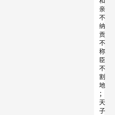
和
亲
不
纳
贡
不
称
臣
不
割
地
；
天
子