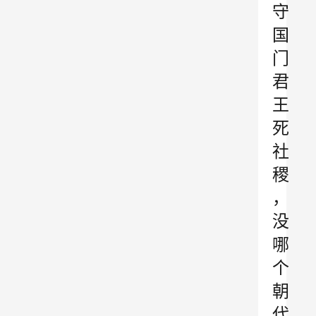
守
国
门
君
王
死
社
稷
，
没
哪
个
朝
代