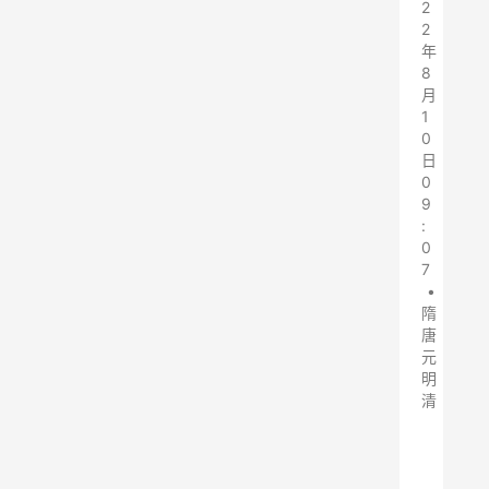
2
2
年
8
月
1
0
日
0
9
:
0
7
•
隋
唐
元
明
清
明