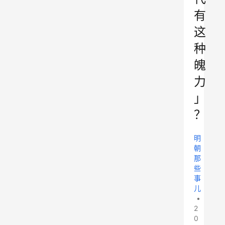
有
这
种
魄
力
」
？
明
朝
那
些
事
儿
•
2
0