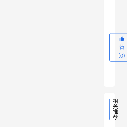
。
9
明
朝
的
十
五
赞
帝
(0)
，
没
有
真
正
相
的
关
明
推
主
荐
晚
，
2020年