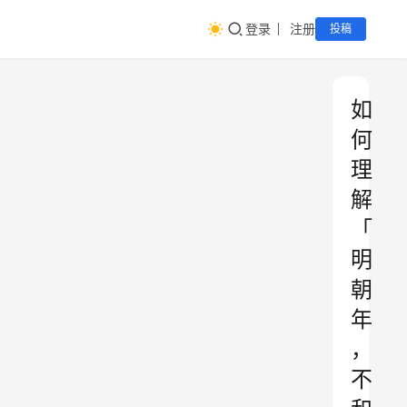
登录
注册
投稿
如
何
理
解
「
明
朝
年
，
不