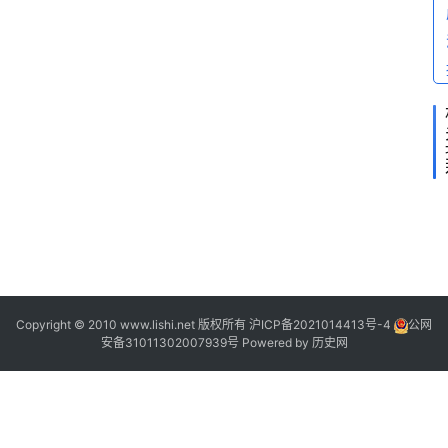
2
2
Copyright © 2010 www.lishi.net 版权所有
沪ICP备2021014413号-4
公网
安备31011302007939号
Powered by
历史网