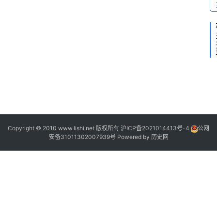
2
2
“
2
9
2
2
”
Copyright © 2010 www.lishi.net 版权所有
沪ICP备2021014413号-4
公网
安备31011302007939号
Powered by
历史网
“
”