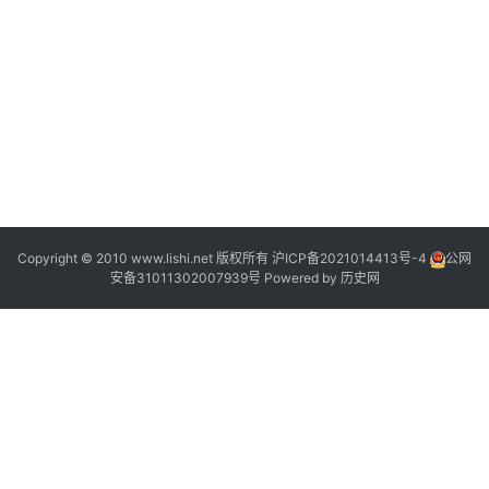
)
2
Copyright © 2010 www.lishi.net 版权所有
沪ICP备2021014413号-4
公网
,
安备31011302007939号
Powered by
历史网