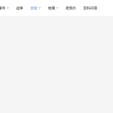
事件
战争
文化
地理
老照片
百科问答