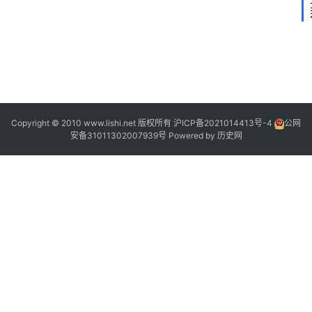
2
2
2
Copyright © 2010 www.lishi.net 版权所有
沪ICP备2021014413号-4
公网
安备31011302007939号
Powered by
历史网
,
“
”