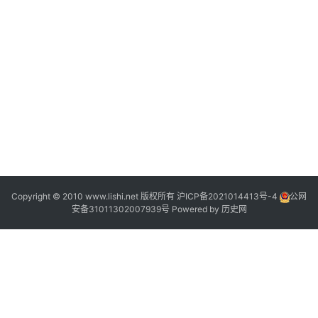
2
Copyright © 2010 www.lishi.net 版权所有
沪ICP备2021014413号-4
公网
安备31011302007939号
Powered by
历史网