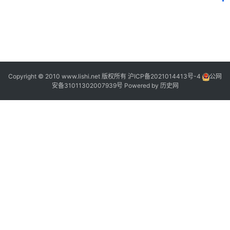
2
2
Copyright © 2010 www.lishi.net 版权所有
沪ICP备2021014413号-4
公网
安备31011302007939号
Powered by
历史网
“
”