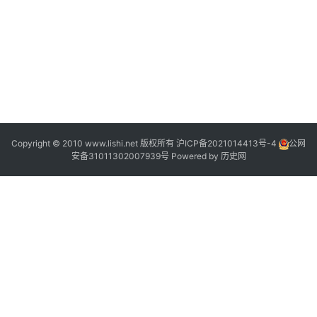
2
“
Copyright © 2010 www.lishi.net 版权所有
沪ICP备2021014413号-4
公网
安备31011302007939号
Powered by
历史网
”