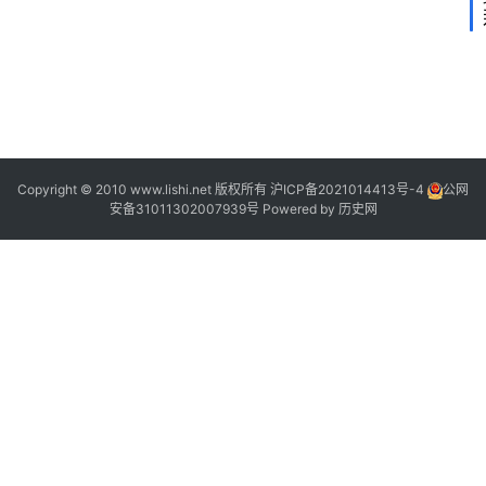
2
“
Copyright © 2010 www.lishi.net 版权所有
沪ICP备2021014413号-4
公网
安备31011302007939号
Powered by
历史网
”
“