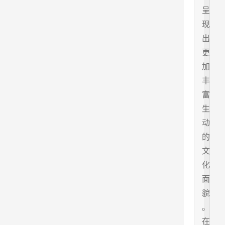
呈
现
出
更
加
丰
富
生
动
的
文
化
面
貌
。
在