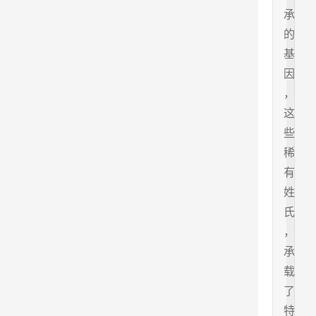
承
的
基
因
，
这
些
稀
有
姓
氏
，
承
载
了
特