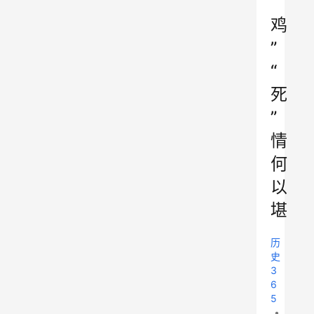
“
鸡
”
“
死
”
情
何
以
堪
历
史
3
6
5
•