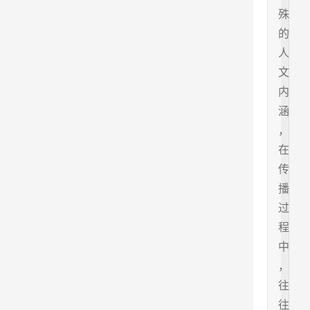
殊
的
人
文
内
涵
，
在
传
播
过
程
中
，
往
往