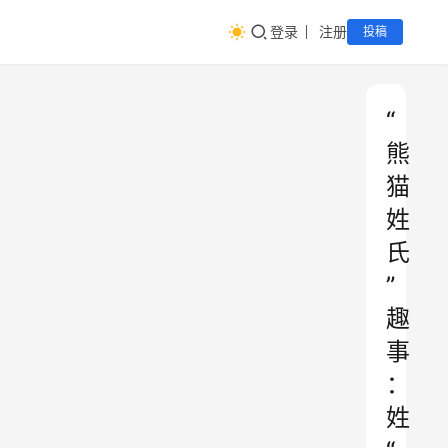
登录
注册
投稿
“
熊
猫
姓
氏
”
趣
事
：
姓