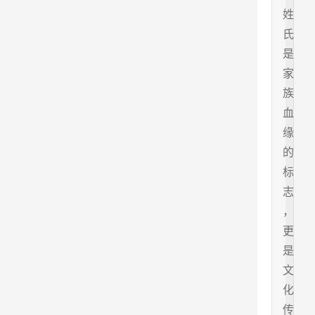
姓
氏
是
家
族
血
缘
的
标
志
，
更
是
文
化
传