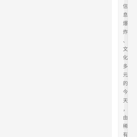
信
息
爆
炸
、
文
化
多
元
的
今
天
，
由
稀
有