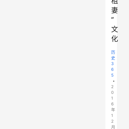
租
妻
”
文
化
历
史
3
6
5
•
2
0
1
6
年
1
2
月