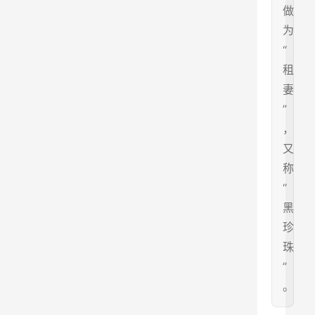
做
为
“
租
妻
”
，
又
称
“
黑
珍
珠
”
。