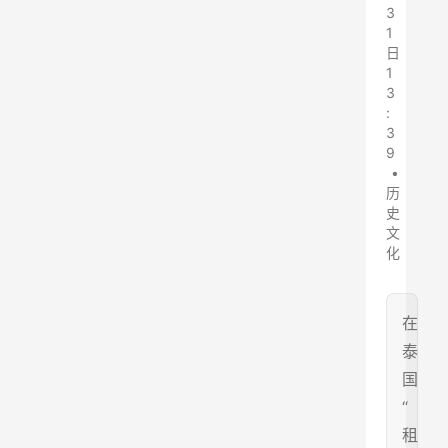
3
1
日
1
3
:
3
9
•
历
史
文
化
在
泰
国
“
租