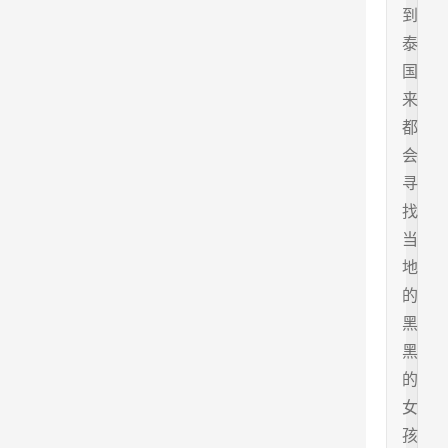
到
泰
国
来
都
会
寻
找
当
地
的
黑
黑
的
女
孩