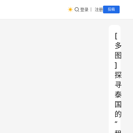
登录
注册
投稿
[
多
图
]
探
寻
泰
国
的
“