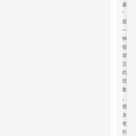
妻
”
是
一
种
很
常
见
的
现
象
，
很
多
老
外