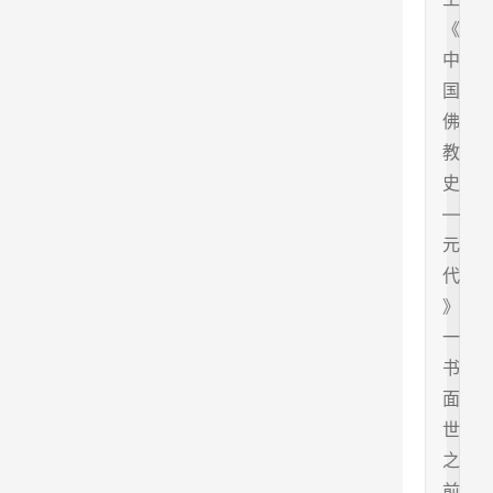
《
中
国
佛
教
史
—
元
代
》
一
书
面
世
之
前