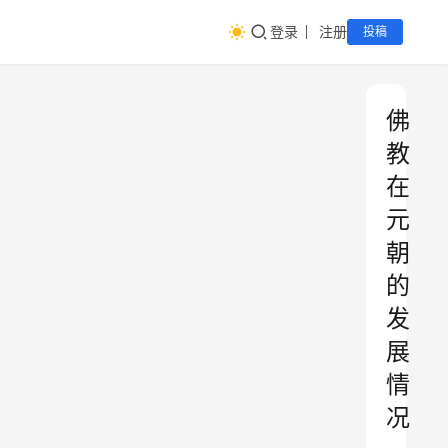
登录
注册
投稿
佛
教
在
元
朝
的
发
展
情
况