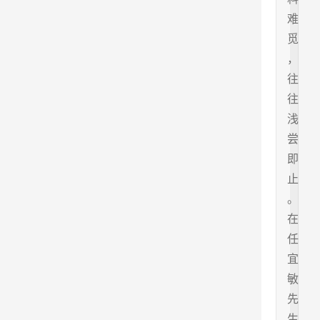
难
觅
，
往
往
浅
尝
即
止
。
在
任
宜
敏
先
生