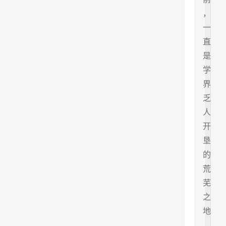
，
一
直
是
学
界
乏
人
开
垦
的
荒
芜
之
地
。