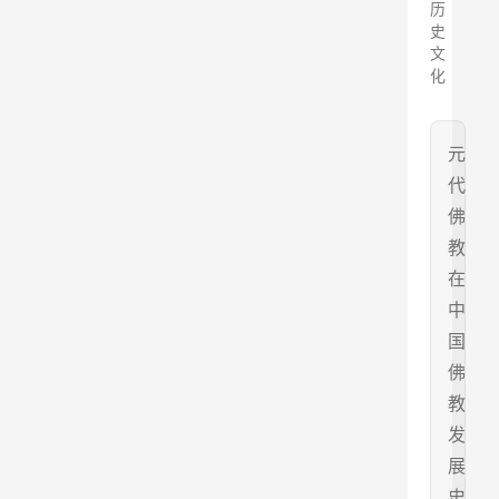
历
史
文
化
元
代
佛
教
在
中
国
佛
教
发
展
史