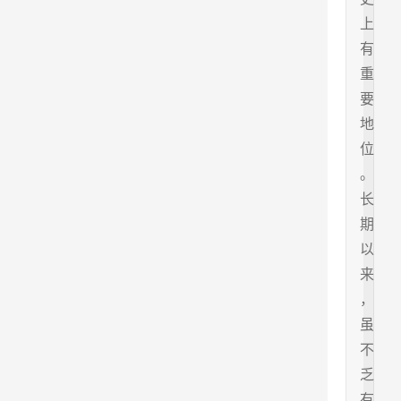
上
有
重
要
地
位
。
长
期
以
来
，
虽
不
乏
有