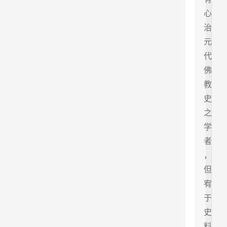
心
治
元
代
佛
教
史
之
学
者
，
但
宥
于
史
料