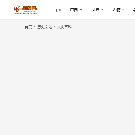
首页
中国
世界
人物
首页
历史文化
文史百科