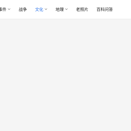
事件
战争
文化
地理
老照片
百科问答