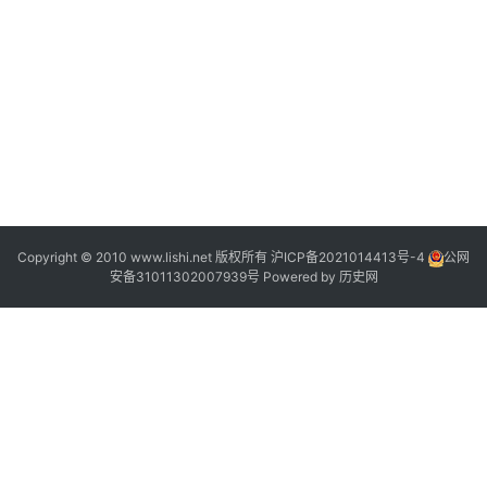
2
”
5
Copyright © 2010 www.lishi.net 版权所有
沪ICP备2021014413号-4
公网
安备31011302007939号
Powered by
历史网
”
”