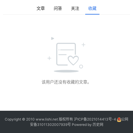
争
文章
问答
关注
收藏
登录
注册
文
化
地
理
老
照
片
该用户还没有收藏的文章。
百
科
问
答
Copyright © 2010 www.lishi.net 版权所有
沪ICP备2021014413号-4
公网
安备31011302007939号
Powered by
历史网