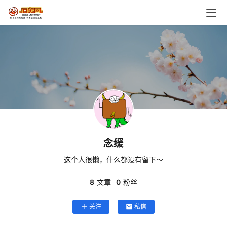
首
页
中
国
世
界
念缓
人
物
这个人很懒，什么都没有留下～
事
8
文章
0
粉丝
件
关注
私信
战