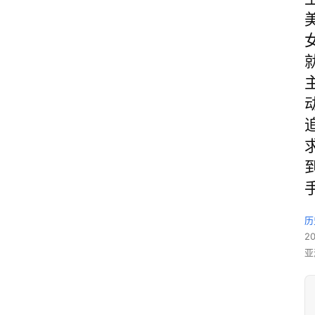
历
2
亚