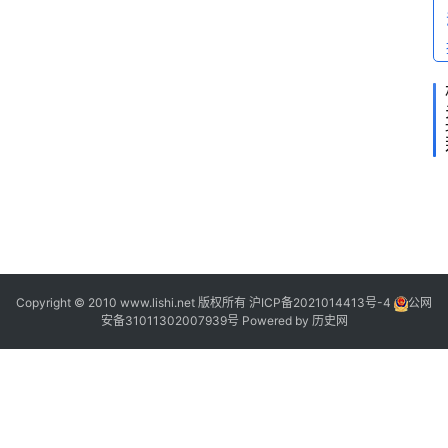
2
Copyright © 2010 www.lishi.net 版权所有
沪ICP备2021014413号-4
公网
安备31011302007939号
Powered by
历史网