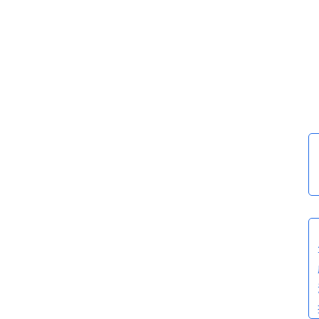
·
·
·