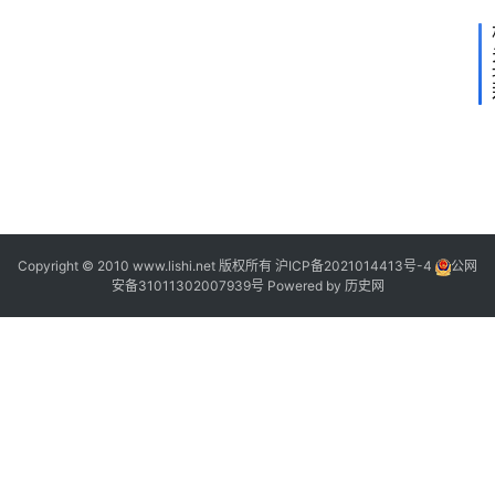
2
2
Copyright © 2010 www.lishi.net 版权所有
沪ICP备2021014413号-4
公网
安备31011302007939号
Powered by
历史网