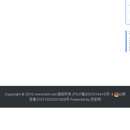
2
2
Copyright © 2010 www.lishi.net 版权所有
沪ICP备2021014413号-4
公网
安备31011302007939号
Powered by
历史网