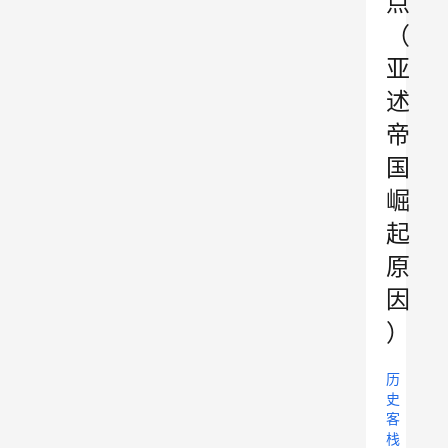
点
（
亚
述
帝
国
崛
起
原
因
）
历
史
客
栈