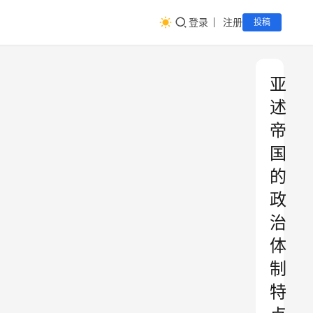
登录
注册
投稿
亚
述
帝
国
的
政
治
体
制
特