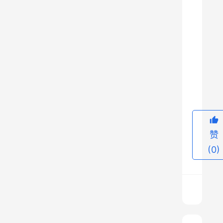
铁
器
的
使
用
9
，
有
利
于
赞
改
(0)
进
工
具
，
提
高