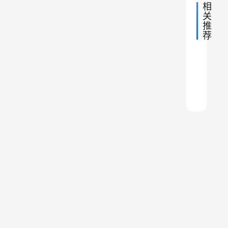
相
生
关
产
推
荐
力
[
2014年
。
南
多
2023年
亚
亚
天
枝
图
洲
2023年
亚
日
历
生
是
述
]
洲
2020年
亚
史
建
历
本
的
什
洲
印
2023年
亚
是
史
越
历
武
百
航
洲
么
2023年
度
亚
史
历
一
南
的
姓
洲
海
（
为
亚
史
历
传
新
洲
的
个
家
南
什
史
历
统
政
“
腓
枝
史
么
多
菜
（
军
尼
是
直
山
（
建
国
基
哪
到
越
地
武
主
人
里
二
南
新
义
（
区
）
十
十
政
”
腓
世
，
大
的
是
尼
纪
铁
名
影
被
基
还
菜
响
制
扭
人
有