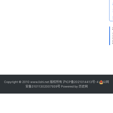
2
2
1
9
Copyright © 2010 www.lishi.net 版权所有
沪ICP备2021014413号-4
公网
5
安备31011302007939号
Powered by
历史网
3
“
7