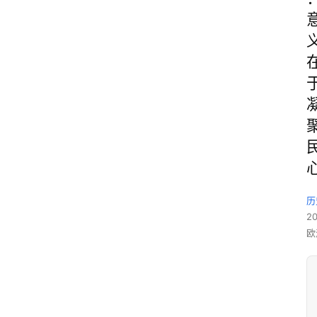
历
2
欧