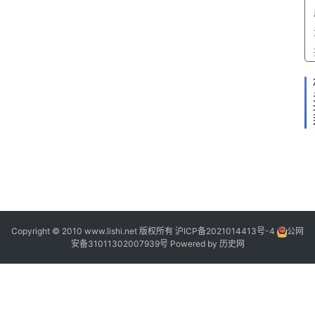
2
2
2
场
Copyright © 2010 www.lishi.net 版权所有
沪ICP备2021014413号-4
公网
安备31011302007939号
Powered by
历史网
/