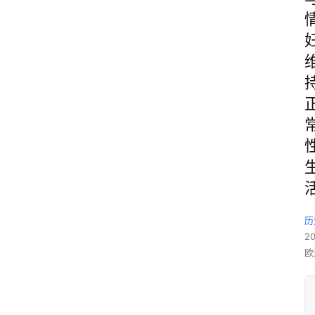
历
2
欧