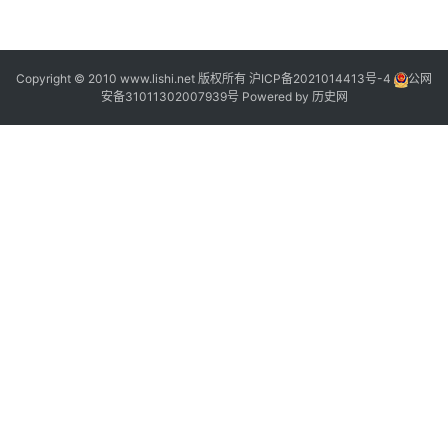
2
Copyright © 2010 www.lishi.net 版权所有
沪ICP备2021014413号-4
公网
安备31011302007939号
Powered by
历史网
1
2
8