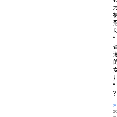
“
”
东
2