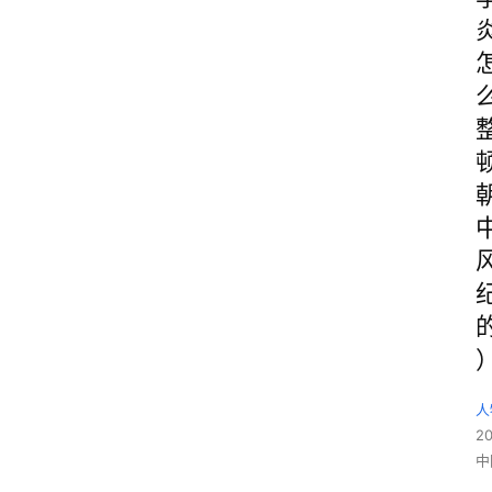
人
2
中