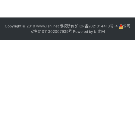
2
Copyright © 2010 www.lishi.net 版权所有
沪ICP备2021014413号-4
公网
安备31011302007939号
Powered by
历史网
1
“