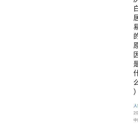
人
2
中