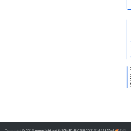
2
2
Copyright © 2010 www.lishi.net 版权所有
沪ICP备2021014413号-4
公网