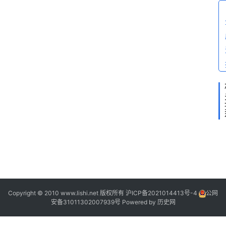
2
2
2
Copyright © 2010 www.lishi.net 版权所有
沪ICP备2021014413号-4
公网
安备31011302007939号
Powered by
历史网