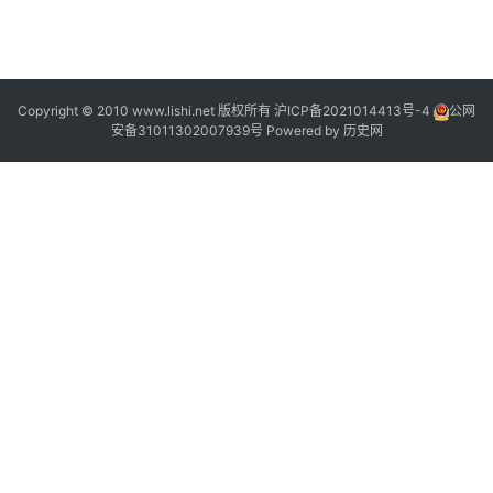
2
Copyright © 2010 www.lishi.net 版权所有
沪ICP备2021014413号-4
公网
安备31011302007939号
Powered by
历史网