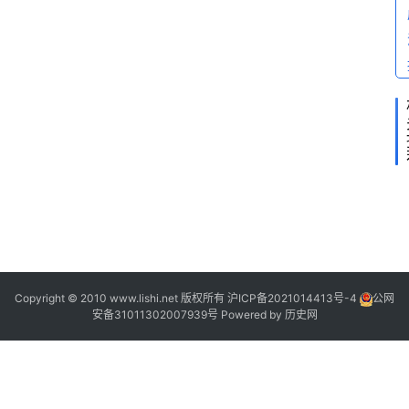
”
2
Copyright © 2010 www.lishi.net 版权所有
沪ICP备2021014413号-4
公网
安备31011302007939号
Powered by
历史网