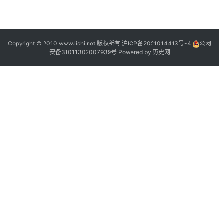
2
Copyright © 2010 www.lishi.net 版权所有
沪ICP备2021014413号-4
公网
安备31011302007939号
Powered by
历史网
2
0