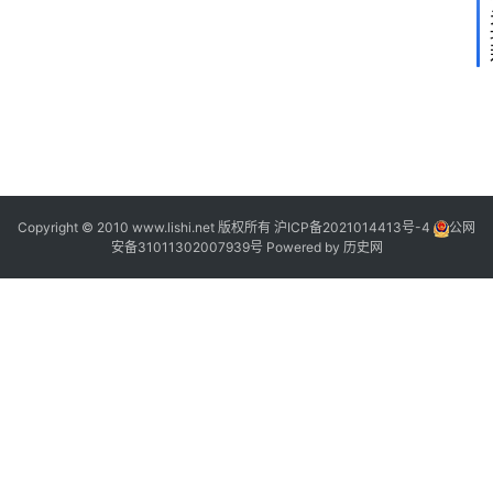
g
e
s
[
2
”
2
2
2
]
2
Copyright © 2010 www.lishi.net 版权所有
沪ICP备2021014413号-4
公网
安备31011302007939号
Powered by
历史网