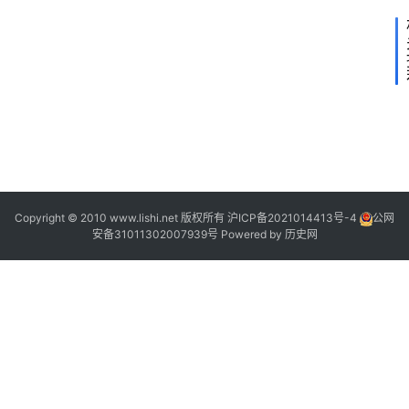
2
“
2
“
”
Copyright © 2010 www.lishi.net 版权所有
沪ICP备2021014413号-4
公网
安备31011302007939号
Powered by
历史网
”
“