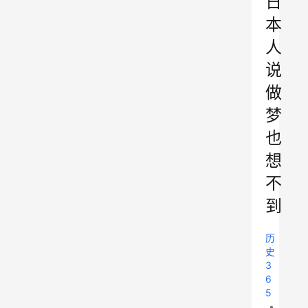
日
本
人
说
做
梦
也
想
不
到
历
史
3
6
5
•