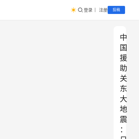
登录
注册
投稿
中
国
援
助
关
东
大
地
震
：