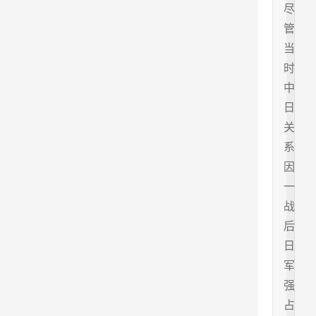
尽
管
当
时
中
日
关
系
因
一
战
后
日
军
强
占