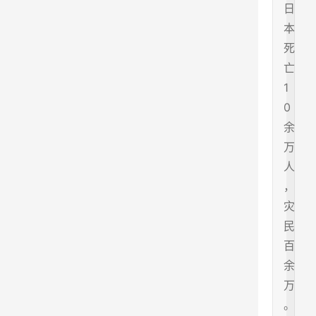
日
本
死
亡
1
0
余
万
人
，
灾
民
百
余
万
。