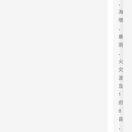
、
海
啸
、
暴
雨
、
火
灾
波
及
1
府
8
县
，