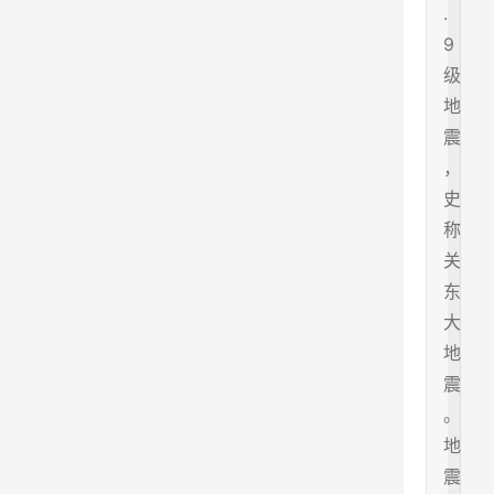
.
9
级
地
震
，
史
称
关
东
大
地
震
。
地
震