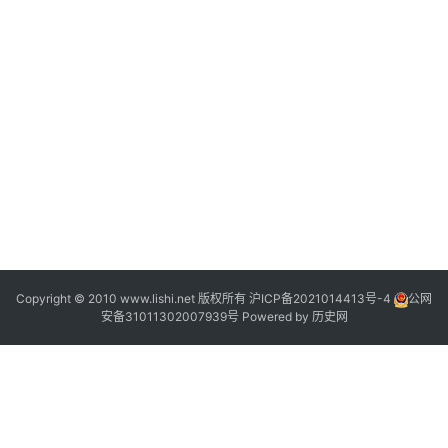
;
2
|
Copyright © 2010 www.lishi.net 版权所有
沪ICP备2021014413号-4
公网
安备31011302007939号
Powered by
历史网
“
”