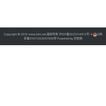
“
2
Copyright © 2010 www.lishi.net 版权所有
沪ICP备2021014413号-4
公网
安备31011302007939号
Powered by
历史网
1
”