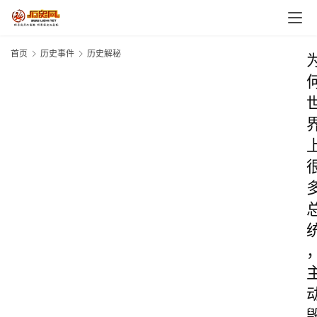
首页
历史事件
历史解秘