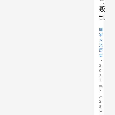
有
叛
乱
国
家
人
文
历
史
•
2
0
2
2
年
7
月
2
8
日