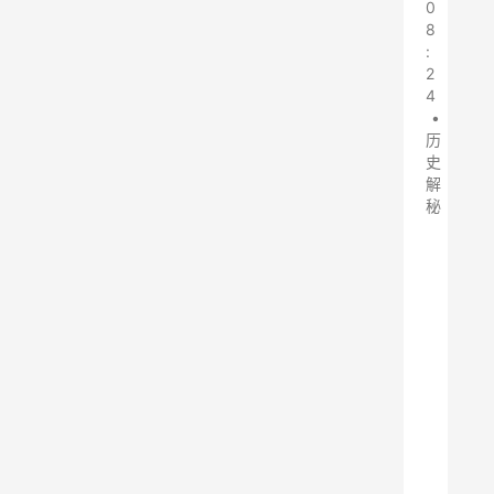
0
8
:
2
4
•
历
史
解
秘
原
标
题
：
蜀
汉
大
将