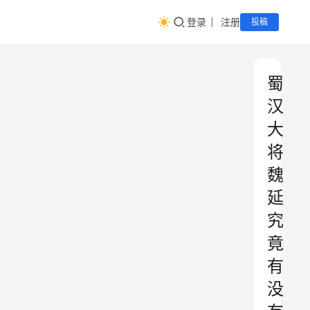
登录
注册
投稿
蜀
汉
大
将
魏
延
究
竟
有
没