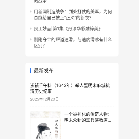
的战争
用新闻制造战争：到处打仗的美军，为何
总能给自己披上“正义”的新衣？
良工妙品|第1集《丹漆华彩雕粹美》
刚刚夺金的短道速滑，与速度滑冰有什么
区别？
最新发布
崇祯壬午科（1642年）举人暨明末麻城抗
清历史纪事
2025年12月20日
一个被神化的传奇人物：
明末众封的掌兵演教唐氏
太婆的传奇人生