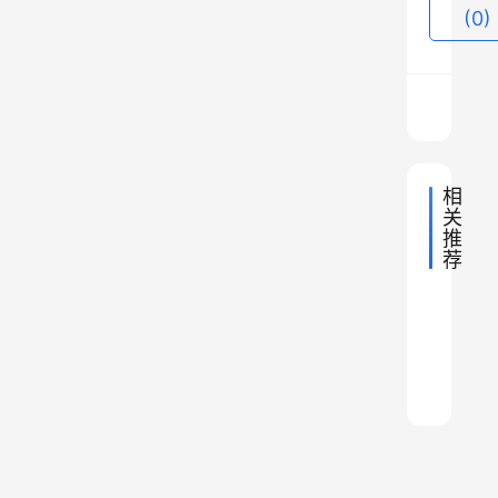
时
(0)
期
少
有
的
大
将
相
关
，
推
无
荐
论
盛
2022年
马
是
产
2022年
历
韩
可
考
史
2022年
资
历
论
解
国
·
神
史
2022年
历
秘
历
没
解
中
为
波
史
的
2022年
历
秘
绝
解
有
国
、
何
史
罗
2024年
“
历
秘
解
望
一
的
史
就
真
高
历
军
秘
解
反
个
史
有
是
的
考
秘
解
衔
抗
妈
翼
“
来
秘
”
：