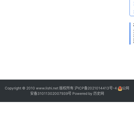
1
8
4
4
2
2
Copyright © 2010 www.lishi.net 版权所有
沪ICP备2021014413号-4
公网
1
安备31011302007939号
Powered by
历史网
“