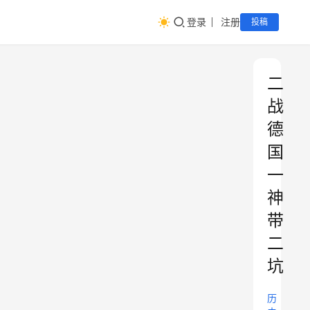
登录
注册
投稿
二
战
德
国
一
神
带
二
坑
历