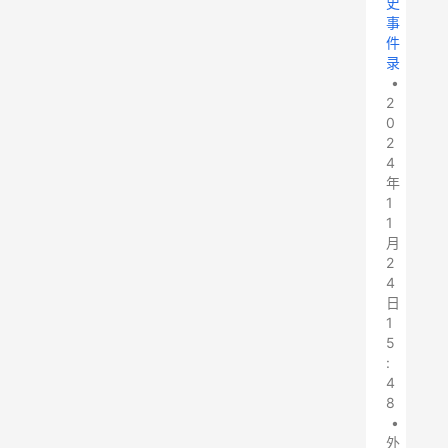
史
事
件
录
•
2
0
2
4
年
1
1
月
2
4
日
1
5
:
4
8
•
外