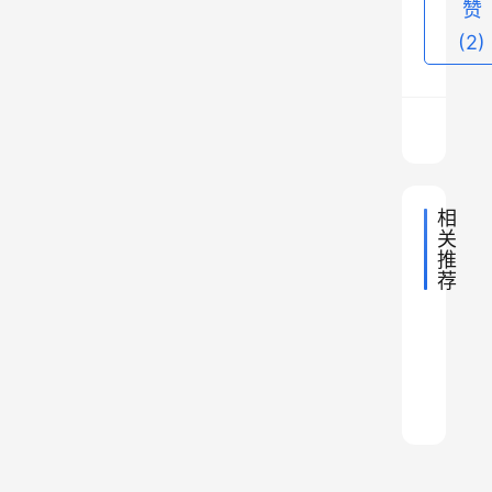
赞
强
(2)
大
外
，
还
有
一
相
关
个
推
原
荐
因
为
2022年
冷
何
就
2022年
外
退
战
说
国
2022年
是
外
上
事
市
前
蒙
国
2022年
外
件
德
瑞
事
市
美
传
国
古
2022年
外
件
可
事
士
公
都
国
国
：
2022年
国
外
件
事
口
银
司
国
股
丘
有
外
件
有
事
可
行
国
被
票
吉
可
件
事
一
乐