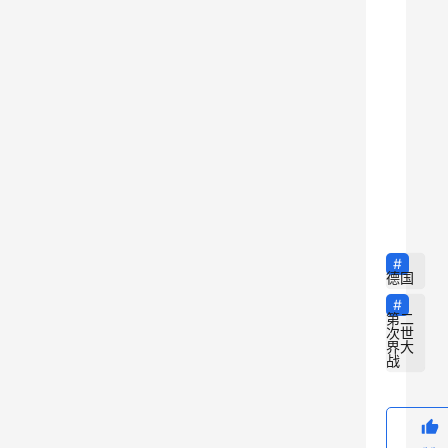
中
，
德
国
敢
发
9
动
战
争
，
德国
除
第二
了
次世
界大
自
战
身
实
力