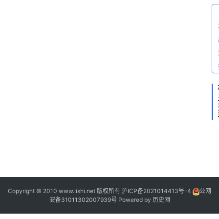
2
2
2
1
9
Copyright © 2010 www.lishi.net 版权所有
沪ICP备2021014413号-4
公网
“
安备31011302007939号
Powered by
历史网
0
0