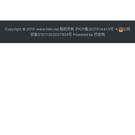
1
2
2
Copyright © 2010 www.lishi.net 版权所有
沪ICP备2021014413号-4
公网
安备31011302007939号
Powered by
历史网