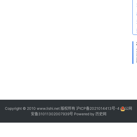
答
2
1
2
Copyright © 2010 www.lishi.net 版权所有
沪ICP备2021014413号-4
公网
安备31011302007939号
Powered by
历史网
“