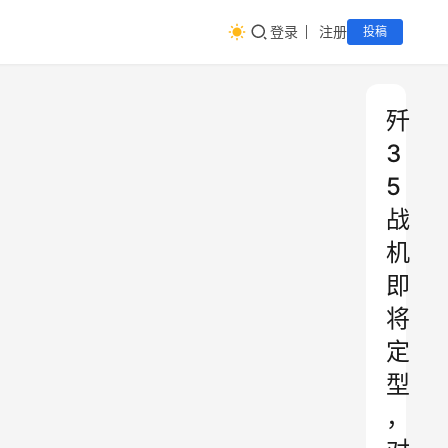
登录
注册
投稿
歼
3
5
战
机
即
将
定
型
，