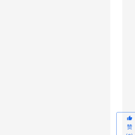
种
战
机
发
展
的
故
事
，
例
9
如
歼
1
6
、
赞
歼