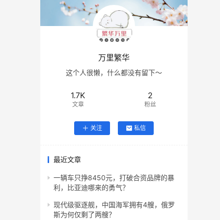
万里繁华
这个人很懒，什么都没有留下～
1.7K
2
文章
粉丝
关注
私信
最近文章
一辆车只挣8450元，打破合资品牌的暴
利，比亚迪哪来的勇气？
现代级驱逐舰，中国海军拥有4艘，俄罗
斯为何仅剩了两艘？