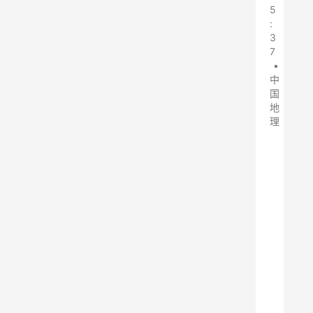
5
:
3
7
•
中
国
地
理
在
之
前
的
文
章
中