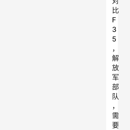
对
比
F
3
5
，
解
放
军
部
队
，
需
要