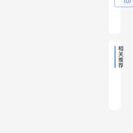
(0)
1
1
等
等
。
相
今
关
天
推
，
荐
最
我
2024年
中
大
2021年
们
中
永
国
挂
国
2024年
中
聊
昭
地
州
天
弹
国
2023年
中
理
毛
地
通
市
聊
府
国
量
2022年
中
理
南
地
主
市
的
国
，
2019年
7
中
我
理
地
京
席
的
国
区
为
吨
中
理
地
国
中
在
国
区
划
什
，
理
地
山
2
歼
划
调
么
理
歼
陵
个
调
整
这
3
1