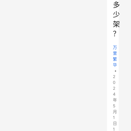
多
少
架
？
万
里
繁
华
•
2
0
2
4
年
5
月
1
日
1