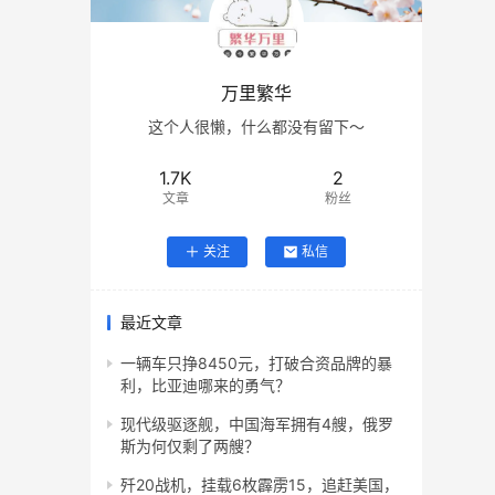
万里繁华
这个人很懒，什么都没有留下～
1.7K
2
文章
粉丝
关注
私信
最近文章
一辆车只挣8450元，打破合资品牌的暴
利，比亚迪哪来的勇气？
现代级驱逐舰，中国海军拥有4艘，俄罗
斯为何仅剩了两艘？
歼20战机，挂载6枚霹雳15，追赶美国，