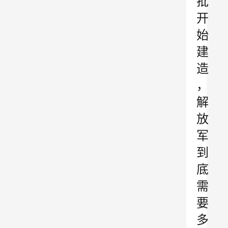
批
开
始
建
造
，
解
放
军
到
底
需
要
多