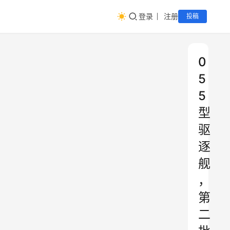
登录
注册
投稿
0
5
5
型
驱
逐
舰
，
第
二