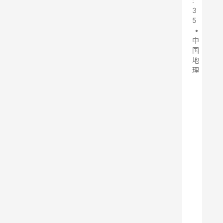
:
3
5
•
中
国
地
理
在
之
前
的
文
章
中
，