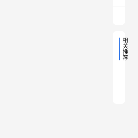
驱
逐
舰
、
相
0
关
5
推
4
荐
清
B
2023年
潍
远
2023年
型
中
乔
坊
市
国
2024年
中
护
吉
地
尔
市
的
国
2022年
中
理
无
地
林
玛
卫
的
国
区
2024年
中
理
中
地
缘
市
烈
国
区
2022年
划
中
舰
理
地
国
当
的
国
士
划
调
中
理
地
等
最
皇
国
区
陵
调
整
理
地
早
帝
等
划
园
整
理
，
的
，
变
，
，
。
广
山
终
动
独
山
东
今
东
成