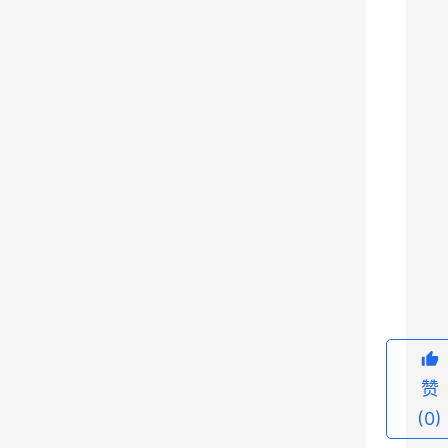
发
展
建
设
的
故
事
，
例
9
如
0
5
2
D
赞
系
(0)
列