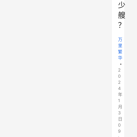
少
艘
？
万
里
繁
华
•
2
0
2
4
年
1
月
3
日
0
9