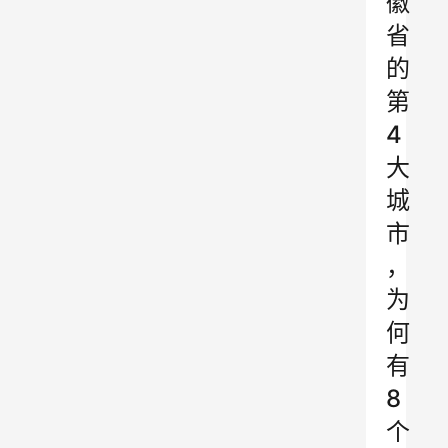
徽
省
的
第
4
大
城
市
，
为
何
有
8
个