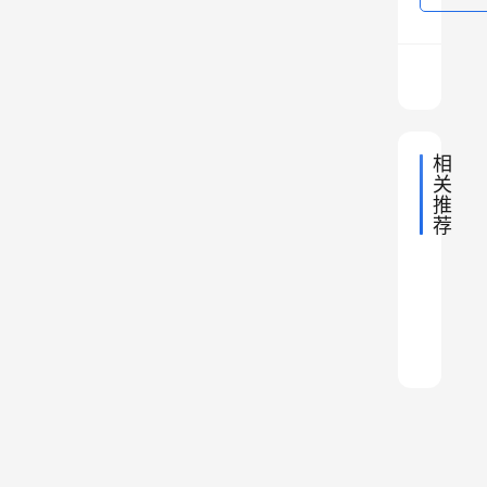
故
事
，
例
如
相
合
关
肥
推
市
荐
追
、
2024年
辽
赶
2022年
安
中
泰
宁
世
国
2022年
中
庆
没
地
国
和
界
国
2024年
中
理
内
地
有
经
市
吉
国
第
2023年
中
理
几
地
蒙
谁
济
国
林
2022年
一
中
、
理
地
乎
古
的
国
超
的
，
中
理
地
芜
无
的
国
生
越
区
对
理
地
解
首
湖
活
陕
划
理
比
，
府
经
西
变
市
欧
后
之
得