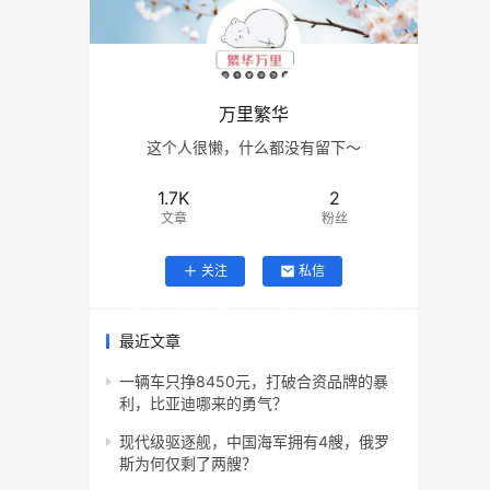
万里繁华
这个人很懒，什么都没有留下～
1.7K
2
文章
粉丝
关注
私信
最近文章
一辆车只挣8450元，打破合资品牌的暴
利，比亚迪哪来的勇气？
现代级驱逐舰，中国海军拥有4艘，俄罗
斯为何仅剩了两艘？