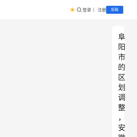
登录
注册
投稿
阜
阳
市
的
区
划
调
整
，
安