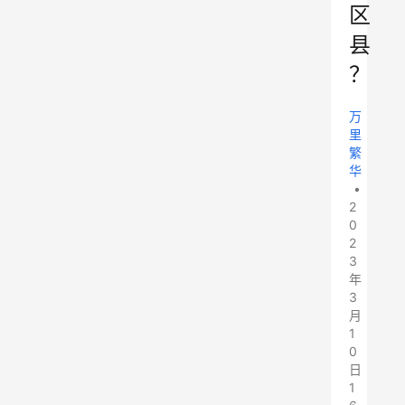
区
县
？
万
里
繁
华
•
2
0
2
3
年
3
月
1
0
日
1