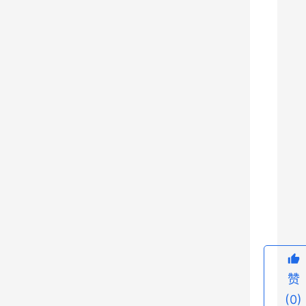
徽
省
各
个
城
市
经
济
发
展
9
和
区
划
变
迁
赞
的
(0)