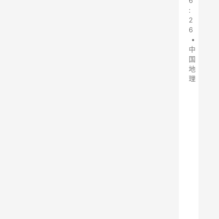
6
:
2
6
•
中
国
地
理
在
之
前
的
文
章
中