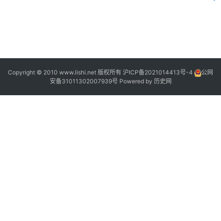
2
2
Copyright © 2010 www.lishi.net 版权所有
沪ICP备2021014413号-4
公网
安备31011302007939号
Powered by
历史网
|
1
|
1
?
|