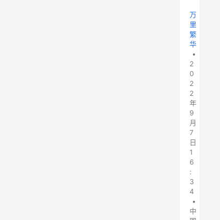
万
里
繁
华
•
2
0
2
2
年
9
月
7
日
1
6
:
3
4
•
中