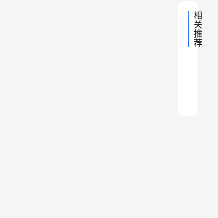
市
相
、
关
安
推
庆
荐
这
市
2022年
1
片
2024年
等
中
安
2
比
国
2022年
中
等
印
地
徽
岁
印
国
2022年
中
理
中
地
度
省
。
还
国
度
2020年
中
理
最
地
国
的
的
国
是
2024年
还
中
今
理
地
大
古
深
国
天
1
大
中
理
地
天
载
代
国
圳
长
4
的
理
地
弹
“
，
，
市
岁
理
草
量
四
正
，
，
我
原
1
大
逐
两
最
，
们
0
书
渐
个
低
变
聊
吨
院
崛
省
刑
成
，
”
起
聊
反
事
了
歼
：
｜
复
责
沙
安
1
岳
地
争
任
漠