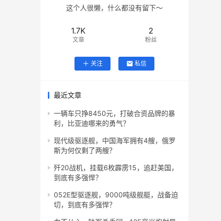
这个人很懒，什么都没有留下～
1.7K
2
文章
粉丝
关注
私信
最近文章
一辆车只挣8450元，打破合资品牌的暴
利，比亚迪哪来的勇气？
现代级驱逐舰，中国海军拥有4艘，俄罗
斯为何仅剩了两艘？
歼20战机，挂载6枚霹雳15，追赶美国，
到底有多强悍？
052E型驱逐舰，9000吨级舰艇，战备迫
切，到底有多强悍？