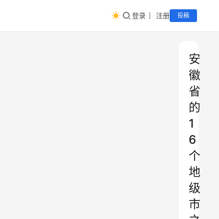
登录
注册
投稿
安
徽
省
的
1
6
个
地
级
市