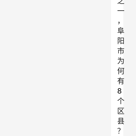
之
一
，
阜
阳
市
为
何
有
8
个
区
县
？