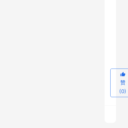
区
划
变
迁
的
故
9
事
，
例
如
合
赞
肥
(0)
市
、
芜
湖