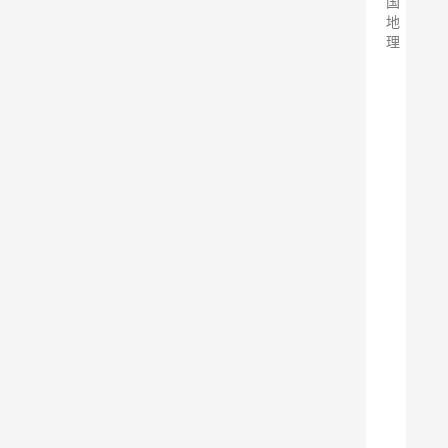
国
地
理
在
之
前
的
文
章
中
，
作
者
和