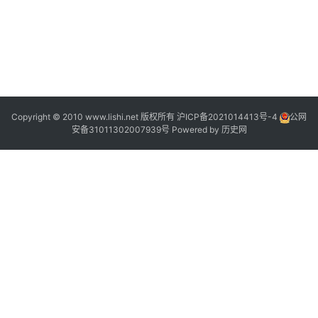
Copyright © 2010 www.lishi.net 版权所有
沪ICP备2021014413号-4
公网
安备31011302007939号
Powered by
历史网
号
1
权