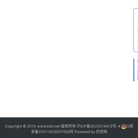
问
答
2
2
2
2
Copyright © 2010 www.lishi.net 版权所有
沪ICP备2021014413号-4
公网
安备31011302007939号
Powered by
历史网